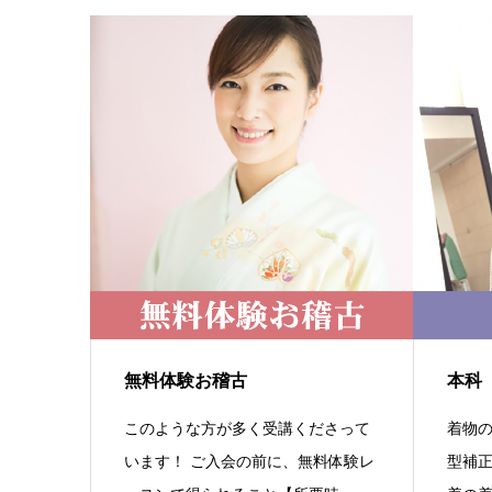
無料体験お稽古
本科
このような方が多く受講くださって
着物の
います！ ご入会の前に、無料体験レ
型補