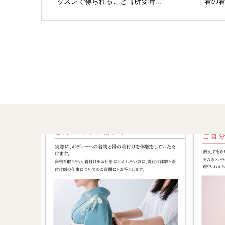
ッスンで得られること【所要時...
着の着