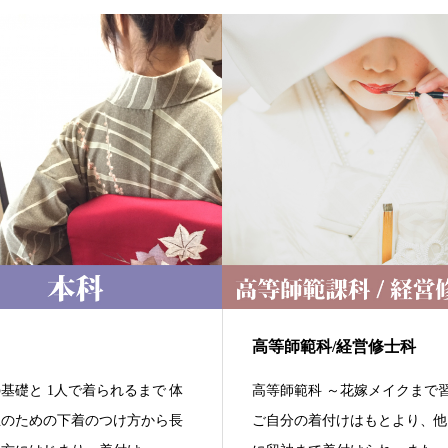
高等師範科/経営修士科
基礎と 1人で着られるまで 体
高等師範科 ～花嫁メイクまで
正のための下着のつけ方から長
ご自分の着付けはもとより、