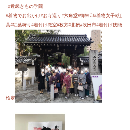
･
#近畿きもの学院
#着物でお出かけ
#お寺巡り
#六角堂
#御朱印
#着物女子
#紅
葉
#紅葉狩り
#着付け教室
#枚方
#北摂
#吹田市
#着付け技能
検定