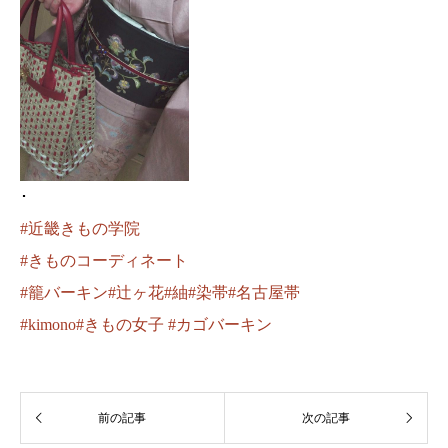
･
#近畿きもの学院
#きものコーディネート
#籠バーキン
#辻ヶ花
#紬
#染帯
#名古屋帯
#kimono
#きもの女子
#カゴバーキン