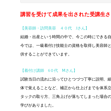
講習を受けて
成果を出された
受講生さ
【美容師・訪問美容 ４０代 Jさん】
結婚・出産という時間の中で、今この時にできる
今では、一級
着付け技能士の資格を取得
し
美容師
供
することができています。
【着付け講師 6０代 Ⅿさん】
試験当日の流れに沿ってひとつづつ丁寧に説明
、
体で覚えることなど、
補正から仕上げまでを体系
タックの取り方、三角上げが落ちてしまった場合
学びがありました。