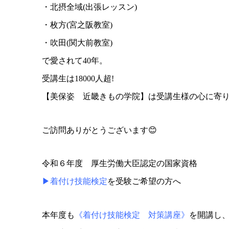
・北摂全域(出張レッスン)
・枚方(宮之阪教室)
・吹田(関大前教室)
で愛されて40年。
受講生は18000人超!
【美保姿 近畿きもの学院】は受講生様の心に寄
ご訪問ありがとうございます😊
令和６年度 厚生労働大臣認定の国家資格
▶着付け技能検定
を受験ご希望の方へ
本年度も
《着付け技能検定 対策講座》
を開講し